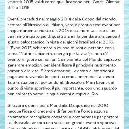
velocità 2015 validi come qualificazione per i Giochi Olimpici
di Rio 2016.
Eventi preceduti nel maggio 2014 dalla Coppa del Mondo,
sempre all’Idroscalo di Milano, vero e proprio test event per
l’appuntamento iridato del 2015 e ulteriore tassello di un
cammino iniziato più di quattro anni fa per dare alla canoa il
giusto palcoscenico in vista dei giochi brasiliani del 2016.
L’Expo 2015 richiamerà a Milano milioni di persone con il
tema “Nutrire il pianeta, energia per la vita”; e non c’è
evento migliore se non un Campionato del Mondo capace di
generare emozioni per identificare il principale nutrimento
primario alla vita. Siamo emozioni, viviamo di emozioni e
pagaiando, vivendo lo sport, ci emozioneremo. La canoa
farà la sua parte, portando all’Idroscalo il Main Event dal
punto di vista sportivo, il più importante, con uno sguardo
ben calibrato verso i cinque cerchi olimpici di Rio.
Si lavora da anni per il Mondiale. Da quando nel 2010
nacque l’idea di crederci e di far partire l’onda azzurra
chiamata a raccogliere consensi e competenze per portare
all’Idroscalo, ancora una volta, un grande evento sportivo.
Dopo i Mondiali di canoa velocità del 1999 e gli Europei del